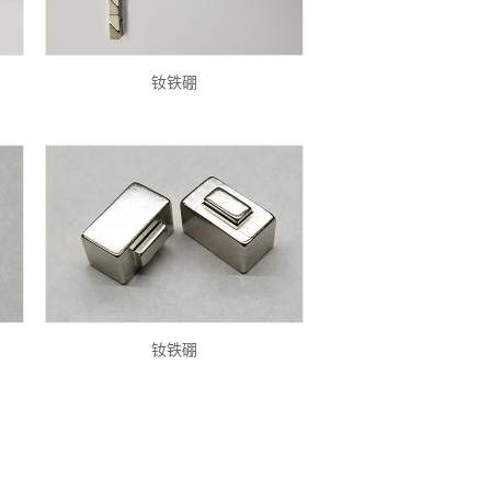
钕铁硼
钕铁硼