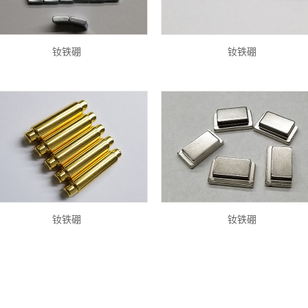
钕铁硼
钕铁硼
钕铁硼
钕铁硼