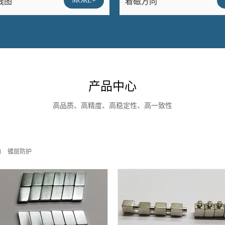
MORE+
线图
着磁方向
产品中心
高品质、高精度、高稳定性、高一致性
向
镀层防护