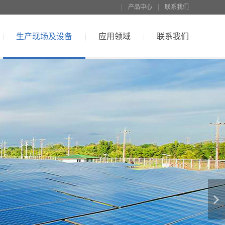
产品中心
联系我们
生产现场及设备
应用领域
联系我们